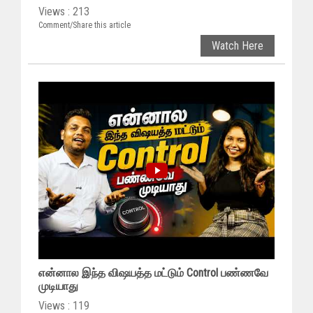
Views : 213
Comment/Share this article
Watch Here
என்னால இந்த விஷயத்த மட்டும் Control பண்ணவே
முடியாது
Views : 119