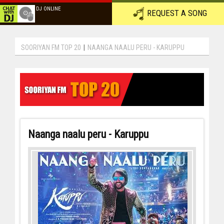
DJ ONLINE
REQUEST A SONG
SOORIYAN FM TOP 20
|
NAANGA NAALU PERU - KARUPPU
Naanga naalu peru - Karuppu