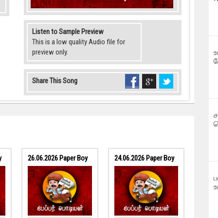
Listen to Sample Preview
This is a low quality Audio file for
preview only.
உ
வ
Share This Song
ச
வ
y
26.06.2026 Paper Boy
24.06.2026 Paper Boy
ப
உ