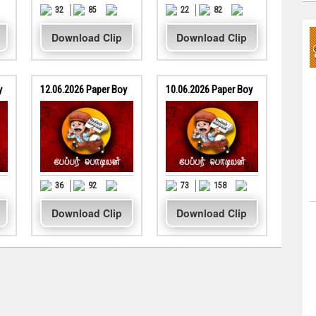
32
85
22
82
Download Clip
Download Clip
y
12.06.2026 Paper Boy
10.06.2026 Paper Boy
36
92
73
158
Download Clip
Download Clip