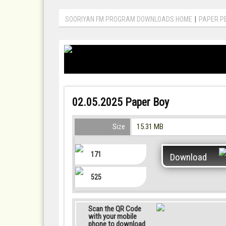
SOORIYAN FM PROGRAM DOWNLOADS HOME
|
PAPER P
02.05.2025 Paper Boy
Size
15.31 MB
171
Download
525
Scan the QR Code
with your mobile
phone to download