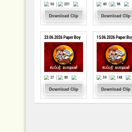
56
231
40
96
Download Clip
Download Clip
23.06.2026 Paper Boy
15.06.2026 Paper Bo
27
83
59
148
Download Clip
Download Clip