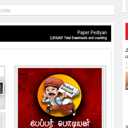
EDIYAN
Paper Pediyan
2,359,607 Total Downloads and counting
அ
ப
N