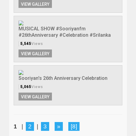
VIEW GALLERY
MUSICAL SHOW #Sooriyanfm
#26thAnniversary #Celebration #Srilanka
5,545
Views
VIEW GALLERY
Sooriyan's 26th Anniversary Celebration
5,065
Views
VIEW GALLERY
1
|
2
|
3
»
[8]