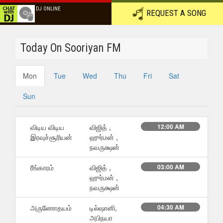
DJ ONLINE
REQUEST A SONG
Today On Sooriyan FM
Mon
Tue
Wed
Thu
Fri
Sat
Sun
விடிய விடிய
விஜித் ,
12:00 AM
இரவுச்சூரியன்
ஹுர்மன் ,
நவருக்ஷன்
ரீங்காரம்
விஜித் ,
03:00 AM
ஹுர்மன் ,
நவருக்ஷன்
அருணோதயம்
டில்ஷானி,
04:30 AM
அபிநயா