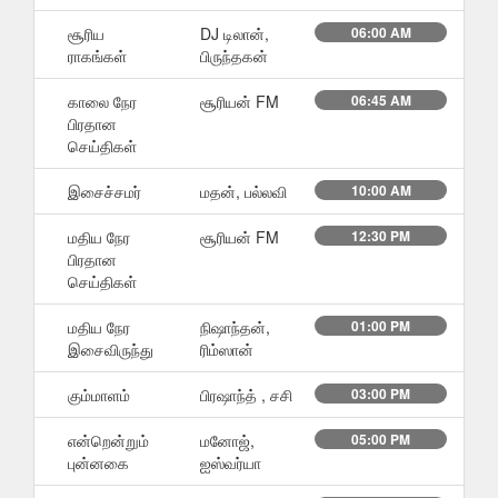
சூரிய
DJ டிலான்,
06:00 AM
ராகங்கள்
பிருந்தகன்
காலை நேர
சூரியன் FM
06:45 AM
பிரதான
செய்திகள்
இசைச்சமர்
மதன், பல்லவி
10:00 AM
மதிய நேர
சூரியன் FM
12:30 PM
பிரதான
செய்திகள்
மதிய நேர
நிஷாந்தன்,
01:00 PM
இசைவிருந்து
ரிம்ஸான்
கும்மாளம்
பிரஷாந்த் , சசி
03:00 PM
என்றென்றும்
மனோஜ்,
05:00 PM
புன்னகை
ஐஸ்வர்யா