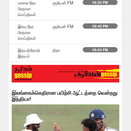
மாலை நேர
சூரியன் FM
06:30 PM
பிரதான
செய்திகள்
இரவு நேர
சூரியன் FM
08:45 PM
பிரதான
செய்திகள்
இதயத்தோடு
நிதா
09:00 PM
இதயம்
இலங்கைக்கெதிரான பயிற்சி ஆட்டத்தை வென்றது
இந்தியா!