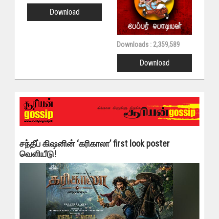
Download
Downloads : 2,359,589
Download
சந்தீப் கிஷனின் ‘கரிகாலா’ first look poster
வெளியீடு!