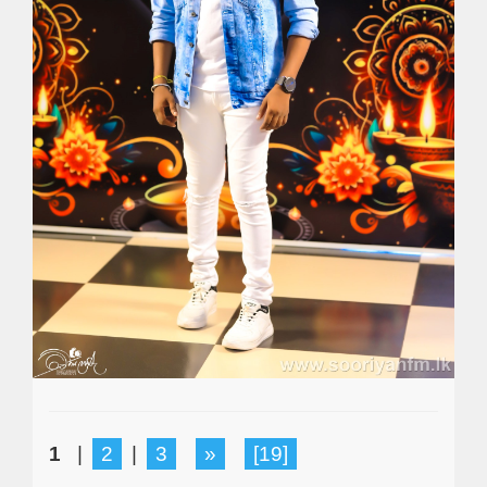
1
|
2
|
3
»
[19]