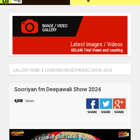
Latest Images / Videos
632,446 Total Views and counting
GALLERY HOME
|
SOORIYAN FM DEEPAWALI SHOW 2024
Sooriyan fm Deepawali Show 2024
8,838
Views