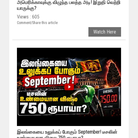
அமெரிக்காவுக்கு விழுந்த பலத்த அடி! இறுதி வெற்றி
யாருக்கு?
Views : 605
Comment/Share this article
Watch Here
இலங்கையை உலுக்கப் போகும் September! டீசலின்
உண்மையான விலை 750 ரூபாயா?