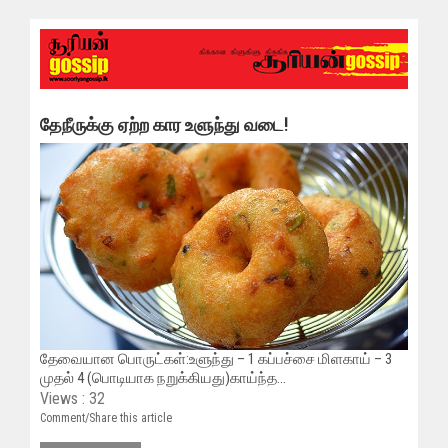
தேநீருக்கு ஏற்ற கார உளுந்து வடை!
தேவையான பொருட்கள்:உளுந்து – 1 கப்பச்சை மிளகாய் – 3
முதல் 4 (பொடியாக நறுக்கியது)காய்ந்த...
Views : 32
Comment/Share this article