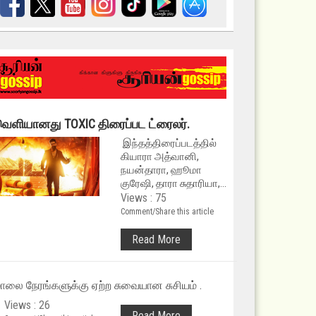
ெளியானது TOXIC திரைப்பட ட்ரைலர்.
இந்தத்திரைப்படத்தில்
கியாரா அத்வானி,
நயன்தாரா, ஹூமா
குரேஷி, தாரா சுதாரியா,...
Views : 75
Comment/Share this article
Read More
ாலை நேரங்களுக்கு ஏற்ற சுவையான சுசியம் .
Views : 26
Read More