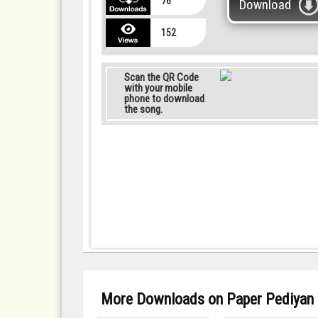
76
Download
152
Scan the QR Code
with your mobile
phone to download
the song.
More Downloads on Paper Pediyan