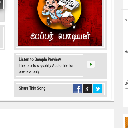
உ
வ
Listen to Sample Preview
This is a low quality Audio file for
preview only.
இ
அ
Share This Song