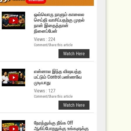
ஒவ்வொரு நாளும் காலைல
செய்தி வாசிப்பதற்கு முதல்
நான் இதைத்தான்
நினைப்பேன்
Views : 224
Comment/Share this article
Watch Here
என்னால இந்த விஷயத்த
மட்டும் Control பண்ணவே
முடியாது
Views : 127
Comment/Share this article
Watch Here
நேரத்துக்கு நீங்க Off
ஆகிப்போறதுக்கு உங்களுக்கு