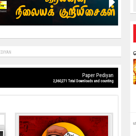
EDIYAN
வ
Paper Pediyan
2,360,271 Total Downloads and counting
ம