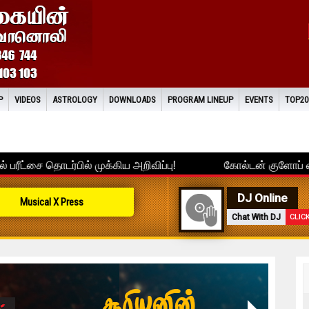
P
VIDEOS
ASTROLOGY
DOWNLOADS
PROGRAM LINEUP
EVENTS
TOP20
DJ Online
Musical X Press
Chat With DJ
CLIC