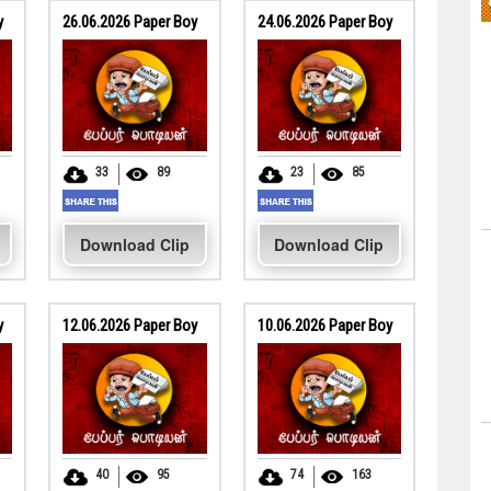
y
26.06.2026 Paper Boy
24.06.2026 Paper Boy
33
89
23
85
Download Clip
Download Clip
y
12.06.2026 Paper Boy
10.06.2026 Paper Boy
40
95
74
163