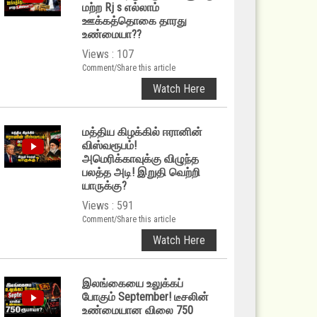
மற்ற Rj s எல்லாம்
ஊக்கத்தொகை தாரது
உண்மையா??
Views : 107
Comment/Share this article
Watch Here
மத்திய கிழக்கில் ஈரானின்
விஸ்வரூபம்!
அமெரிக்காவுக்கு விழுந்த
பலத்த அடி! இறுதி வெற்றி
யாருக்கு?
Views : 591
Comment/Share this article
Watch Here
இலங்கையை உலுக்கப்
போகும் September! டீசலின்
உண்மையான விலை 750