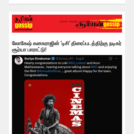
லோகேஷ் கனகராஜின் ‘டிசி’ திரைப்படத்திற்கு நடிகர்
சூர்யா பாராட்டு!