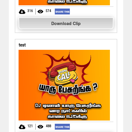
316
574
Download Clip
test
121
488