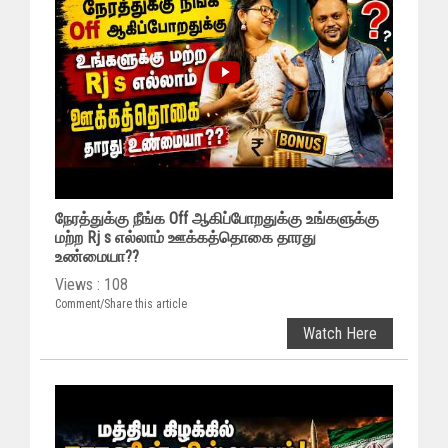
நேரத்துக்கு நீங்க Off ஆகிப்போறதுக்கு உங்களுக்கு
மற்ற Rj s எல்லாம் ஊக்கத்தொகை தாரது
உண்மையா??
Views : 108
Comment/Share this article
Watch Here