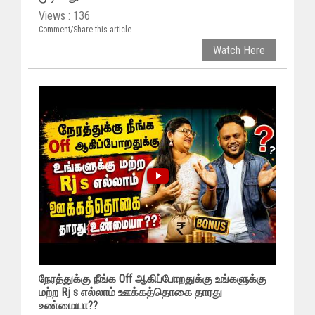
Views : 136
Comment/Share this article
Watch Here
நேரத்துக்கு நீங்க Off ஆகிப்போறதுக்கு உங்களுக்கு
மற்ற Rj s எல்லாம் ஊக்கத்தொகை தாரது
உண்மையா??