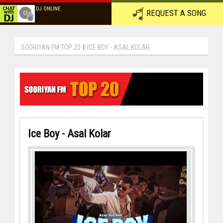
DJ ONLINE
REQUEST A SONG
SOORIYAN FM TOP 20
|
ICE BOY - ASAL KOLAR
Ice Boy - Asal Kolar