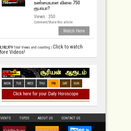
உண்மையான விலை 750
ரூபாயா?
Views : 350
Comment/Share this article
Watch Here
Click to watch
4,182,979
Total Views and counting /
ore Videos!
EVENTS
TOP20
ABOUT US
CONTACT US