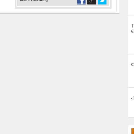
T
வ
த
த