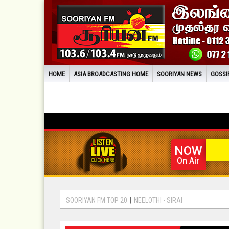
HOME
ASIA BROADCASTING HOME
SOORIYAN NEWS
GOSSI
NOW
On Air
SOORIYAN FM TOP 20
|
NEELOTHI - SIRAI