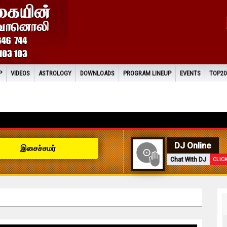
P
VIDEOS
ASTROLOGY
DOWNLOADS
PROGRAM LINEUP
EVENTS
TOP20
DJ Online
இசைச்சமர்
Chat With DJ
CLIC