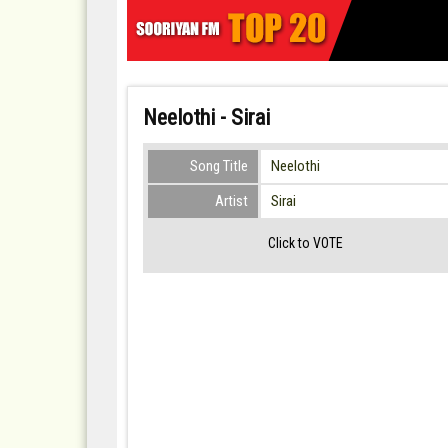
Neelothi - Sirai
Song Title
Neelothi
Artist
Sirai
Click to VOTE