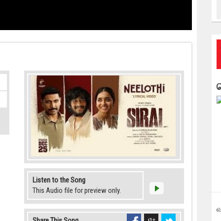
ம
Listen to the Song
This Audio file for preview only.
வ
Share This Song