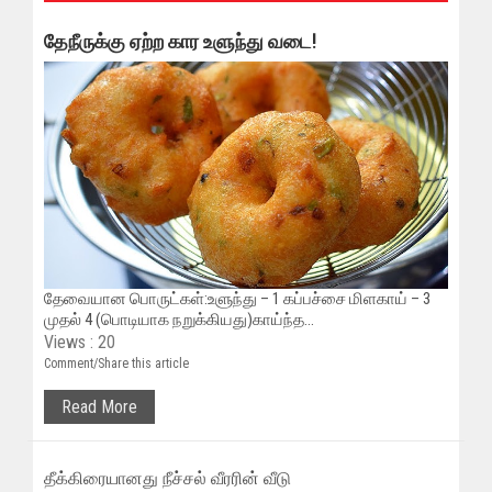
தேநீருக்கு ஏற்ற கார உளுந்து வடை!
தேவையான பொருட்கள்:உளுந்து – 1 கப்பச்சை மிளகாய் – 3
முதல் 4 (பொடியாக நறுக்கியது)காய்ந்த...
Views : 20
Comment/Share this article
Read More
தீக்கிரையானது நீச்சல் வீரரின் வீடு